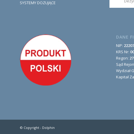
Dezyn
SYSTEMY DOZUJĄCE
DANE F
NIP:
2220
KRS Nr:
0
Regon:
27
Sąd Rejo
Wydział 
Kapitał Z
© Copyright -
Dolphin