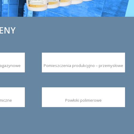
IENY
magazynowe
Pomieszczenia produkcyjno – przemysłowe
miczne
Powłoki polimerowe