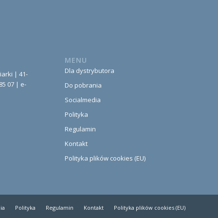
MENU
Dla dystrybutora
iarki | 41-
85 07 | e-
Do pobrania
Socialmedia
Polityka
Regulamin
Kontakt
Polityka plików cookies (EU)
ia
Polityka
Regulamin
Kontakt
Polityka plików cookies (EU)