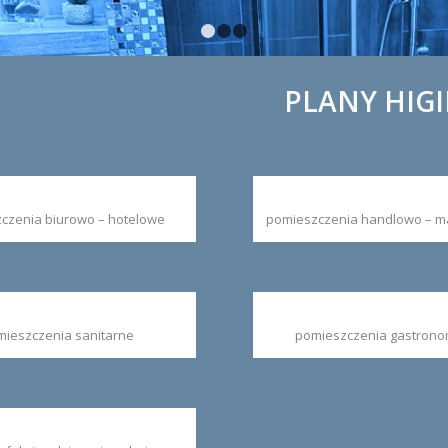
1
2
3
PLANY HIG
czenia biurowo – hotelowe
pomieszczenia handlowo – 
mieszczenia sanitarne
pomieszczenia gastrono