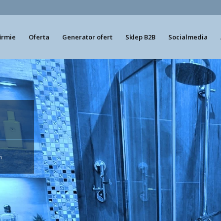
firmie
Oferta
Generator ofert
Sklep B2B
Socialmedia
h