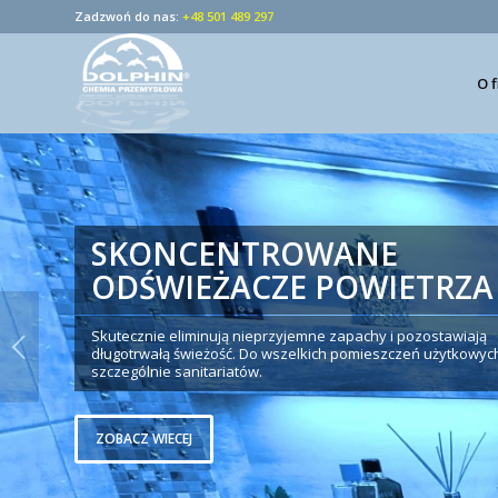
Zadzwoń do nas:
+48 501 489 297
O 
SKONCENTROWANE
ODŚWIEŻACZE POWIETRZA
Skutecznie eliminują nieprzyjemne zapachy i pozostawiają
długotrwałą świeżość. Do wszelkich pomieszczeń użytkowyc
szczególnie sanitariatów.
ZOBACZ WIECEJ