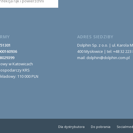
fekcja rąk i powierzchni
IRMY
ADRES SIEDZIBY
751301
Dolphin Sp. z o.o. | ul. Karola M
000160936
400 Mysłowice | tel: +48 32 223 
8029399
mail: dolphin@dolphin.com.pl
nowy w Katowicach
Gospodarczy KRS
akładowy: 110 000 PLN
Dla dystrybutora
Do pobrania
Socialmed