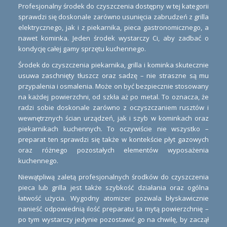
Profesjonalny środek do czyszczenia dostępny w tej kategorii
sprawdzi się doskonale zarówno usunięcia zabrudzeń z grilla
elektrycznego, jak i z piekarnika, pieca gastronomicznego, a
nawet kominka. Jeden środek wystarczy Ci, aby zadbać o
kondycję całej gamy sprzętu kuchennego.
Środek do czyszczenia piekarnika, grilla i kominka skutecznie
usuwa zaschnięty tłuszcz oraz sadzę – nie straszne są mu
przypalenia i osmalenia. Może on być bezpiecznie stosowany
na każdej powierzchni, od szkła aż po metal. To oznacza, że
radzi sobie doskonale zarówno z oczyszczaniem rusztów i
wewnętrznych ścian urządzeń, jak i szyb w kominkach oraz
piekarnikach kuchennych. To oczywiście nie wszystko –
preparat ten sprawdzi się także w kontekście płyt gazowych
oraz różnego pozostałych elementów wyposażenia
kuchennego.
Niewątpliwą zaletą profesjonalnych środków do czyszczenia
pieca lub grilla jest także szybkość działania oraz ogólna
łatwość użycia. Wygodny atomizer pozwala błyskawicznie
nanieść odpowiednią ilość preparatu ta mytą powierzchnię –
po tym wystarczy jedynie pozostawić go na chwilę, by zaczął