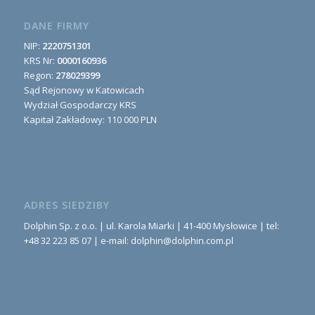
DANE FIRMY
NIP:
2220751301
KRS Nr:
0000160936
Regon:
278029399
Sąd Rejonowy w Katowicach
Wydział Gospodarczy KRS
Kapitał Zakładowy: 110 000 PLN
ADRES SIEDZIBY
Dolphin Sp. z o.o. | ul. Karola Miarki | 41-400 Mysłowice | tel:
+48 32 223 85 07 | e-mail: dolphin@dolphin.com.pl