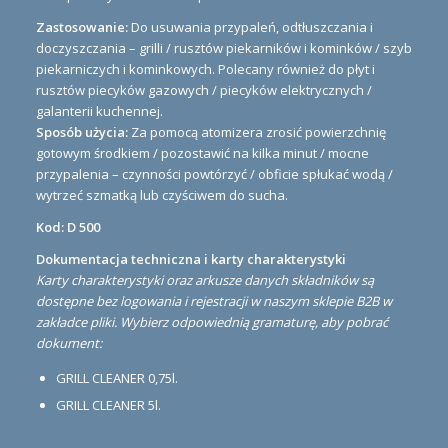
Zastosowanie:
Do usuwania przypaleń, odtłuszczania i
doczyszczania – grilli / rusztów piekarników i kominków / szyb
piekarniczych i kominkowych. Polecany również do płyt i
rusztów piecyków gazowych / piecyków elektrycznych /
galanterii kuchennej.
Sposób użycia:
Za pomocą atomizera zrosić powierzchnię
gotowym środkiem / pozostawić na kilka minut / mocne
przypalenia – czynności powtórzyć / obficie spłukać wodą /
wytrzeć szmatką lub czyściwem do sucha.
Kod: D 500
Dokumentacja techniczna i karty charakterystyki
Karty charakterystyki oraz arkusze danych składników są
dostępne bez logowania i rejestracji w naszym sklepie B2B w
zakładce pliki. Wybierz odpowiednią gramaturę, aby pobrać
dokument:
GRILL CLEANER 0,75l.
GRILL CLEANER 5l.