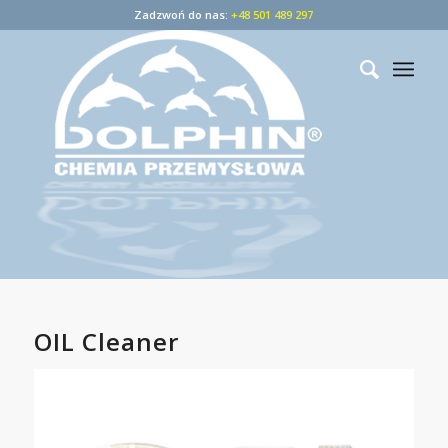
Zadzwoń do nas:
+48 501 489 297
OIL Cleaner