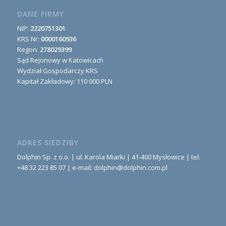
DANE FIRMY
NIP:
2220751301
KRS Nr:
0000160936
Regon:
278029399
Sąd Rejonowy w Katowicach
Wydział Gospodarczy KRS
Kapitał Zakładowy: 110 000 PLN
ADRES SIEDZIBY
Dolphin Sp. z o.o. | ul. Karola Miarki | 41-400 Mysłowice | tel:
+48 32 223 85 07 | e-mail: dolphin@dolphin.com.pl