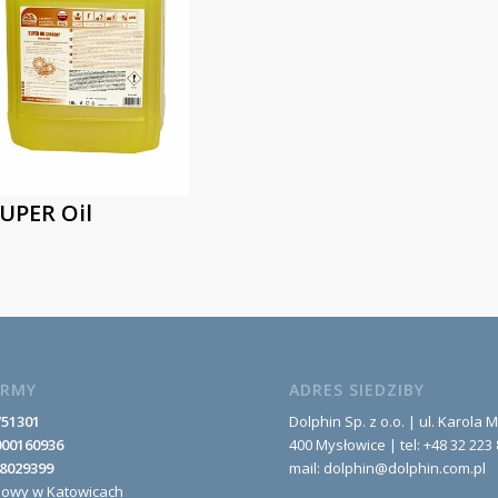
UPER Oil
IRMY
ADRES SIEDZIBY
751301
Dolphin Sp. z o.o. | ul. Karola M
000160936
400 Mysłowice | tel: +48 32 223 
8029399
mail: dolphin@dolphin.com.pl
nowy w Katowicach