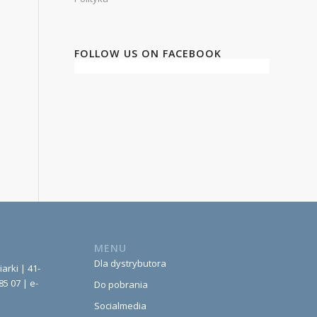
FOLLOW US ON FACEBOOK
MENU
Dla dystrybutora
iarki | 41-
85 07 | e-
Do pobrania
Socialmedia