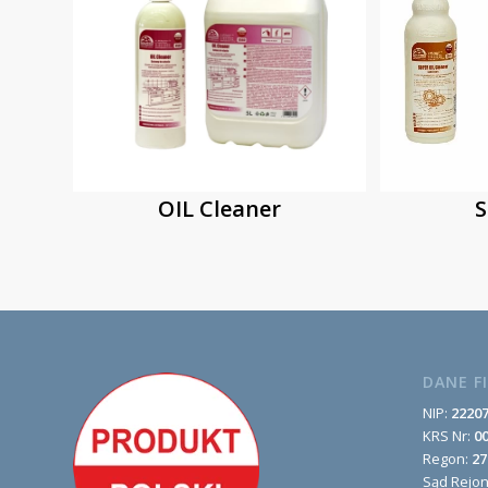
OIL Cleaner
S
DANE F
NIP:
2220
KRS Nr:
0
Regon:
27
Sąd Rejo