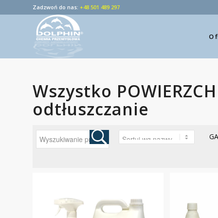
Zadzwoń do nas:
+48 501 489 297
O 
Wszystko POWIERZCH
odtłuszczanie
G