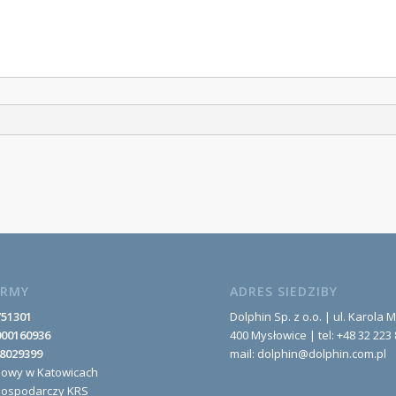
IRMY
ADRES SIEDZIBY
751301
Dolphin Sp. z o.o. | ul. Karola M
000160936
400 Mysłowice | tel: +48 32 223 
8029399
mail: dolphin@dolphin.com.pl
nowy w Katowicach
Gospodarczy KRS