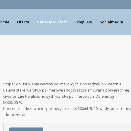
firmie
Oferta
Generator ofert
Sklep B2B
Socialmedia
Striper do usuwania warstw polimerowych z posadzek. Skutecznie
usuwa stare warstwy polimerowe i doczyszcza zmywaną powierzchnię.
Gwarantuje trwałość nowych warstw polimerowych. Do emulsji
D520/D540.
Koncentrat, dozowanie: polimery miękkie: 500ml-3l/10l wody, poliuretan
– koncentrat.