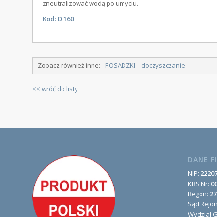
zneutralizować wodą po umyciu.
Kod: D 160
Zobacz również inne:
POSADZKI – doczyszczanie
<< wróć do listy
DANE F
NIP:
2220
KRS Nr:
0
Regon:
27
Sąd Rejo
Wydział 