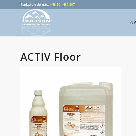
Zadzwoń do nas:
+48 501 489 297
O 
ACTIV Floor