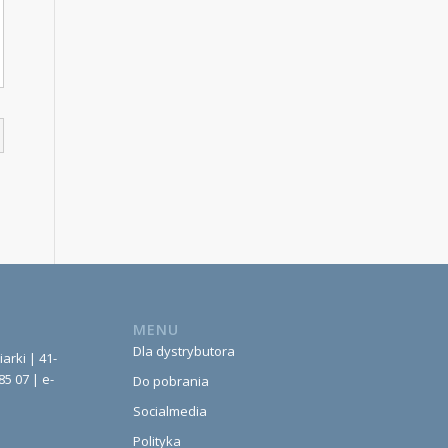
MENU
Dla dystrybutora
iarki | 41-
85 07 | e-
Do pobrania
Socialmedia
Polityka