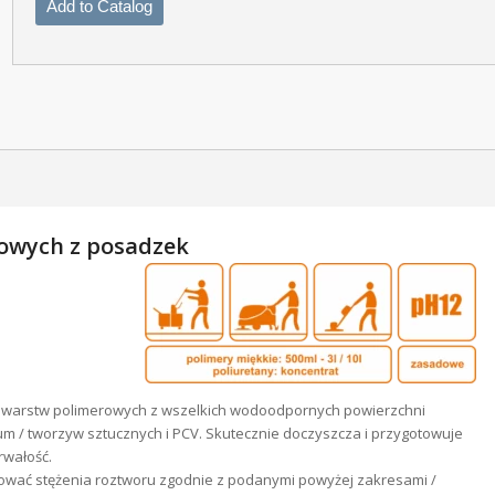
Add to Catalog
rowych z posadzek
 warstw polimerowych z wszelkich wodoodpornych powierzchni
m / tworzyw sztucznych i PCV. Skutecznie doczyszcza i przygotowuje
rwałość.
sować stężenia roztworu zgodnie z podanymi powyżej zakresami /