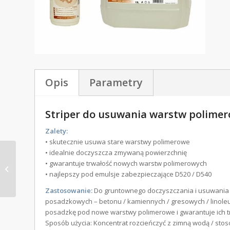
Opis
Parametry
Striper do usuwania warstw polime
Zalety:
• skutecznie usuwa stare warstwy polimerowe
• idealnie doczyszcza zmywaną powierzchnię
• gwarantuje trwałość nowych warstw polimerowych
SUPER Oil
• najlepszy pod emulsje zabezpieczające D520 / D540
Zastosowanie:
Do gruntownego doczyszczania i usuwania
posadzkowych – betonu / kamiennych / gresowych / linoleu
posadzkę pod nowe warstwy polimerowe i gwarantuje ich t
Sposób użycia: Koncentrat rozcieńczyć z zimną wodą / sto