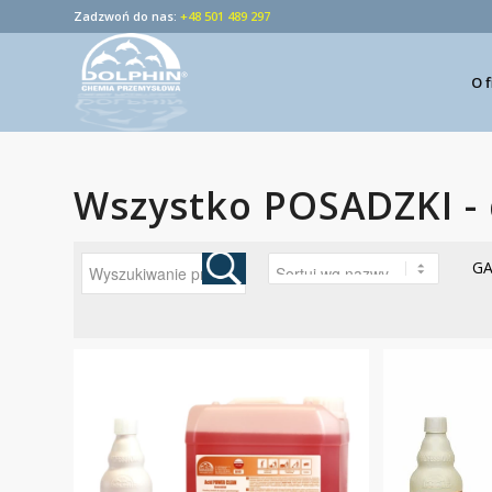
Zadzwoń do nas:
+48 501 489 297
O 
Wszystko POSADZKI - 
G