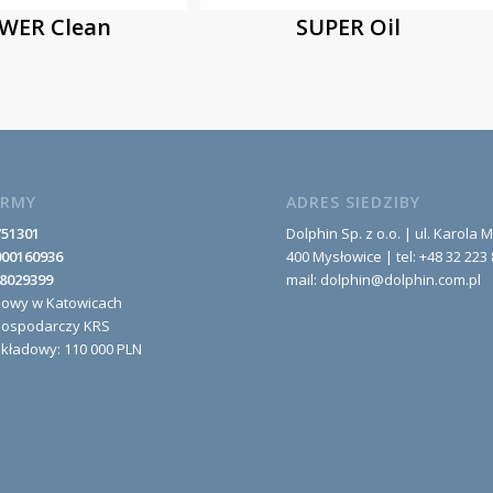
WER Clean
SUPER Oil
IRMY
ADRES SIEDZIBY
751301
Dolphin Sp. z o.o. | ul. Karola M
000160936
400 Mysłowice | tel: +48 32 223 
8029399
mail: dolphin@dolphin.com.pl
nowy w Katowicach
Gospodarczy KRS
akładowy: 110 000 PLN