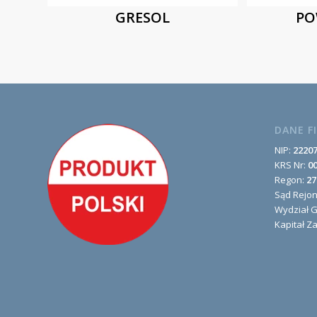
GRESOL
PO
DANE F
NIP:
2220
KRS Nr:
0
Regon:
27
Sąd Rejo
Wydział 
Kapitał Z