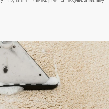
yjnie: czyścić, chronić kolor oraz pozostawiać przyjemny aromat, który