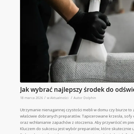
Jak wybrać najlepszy środek do odświ
/
/
18 marca 2026
w
Aktualności
Autor
Dolphin
Utrzymanie nienagannej czystości mebli w domu czy biurze to 
właściwie dobranych preparatów. Tapicerowane krzesła, sofy 
oraz wchłanianie zapachów z otoczenia. Aby przywrócić im pie
Kluczem do sukcesu jest wybór preparatów, które skutecznie u