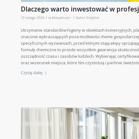
Dlaczego warto inwestować w profesjo
/
/
13 lutego 2026
w
Aktualności
Autor
Dolphin
Utrzymanie standardów higieny w obiektach komercyjnych, 
znacznie wykraczających poza możliwości chemii gospodarcze
specyficznych wyzwaniach, przed którymi stają ekipy sprząta
formuły chemiczne to przede wszystkim gwarancja skuteczności
oszczędność czasu i zasobów ludzkich. Wybierając certyfikow
oraz wizerunek miejsca, które lśni czystością i pachnie śwież
Czytaj dalej