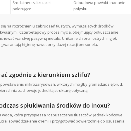
Środki neutralizujące i
Odbudowa powłoki i nadanie
polerujące
połysku
a się na rozróżnieniu zabrudzeń tłustych, wymagających środków
kwaśnymi. Czteroetapowy proces mycia, obejmujący odtłuszczanie,
 zachować warstwę pasywną metalu. Unikanie chloru i ostrych myjek
warantują higienę nawet przy dużej rotacji personelu.
ać zgodnie z kierunkiem szlifu?
ga powstawaniu mikrozarysowań, w których mógłby gromadzić się brud.
ierzchnia zachowuje jednolitą strukturę optyczną.
odczas spłukiwania środków do inoxu?
ca woda, która przyspiesza rozpuszczanie tłuszczów. Jednak końcowe
utralizować działanie chemii i przygotować powierzchnię do osuszenia.