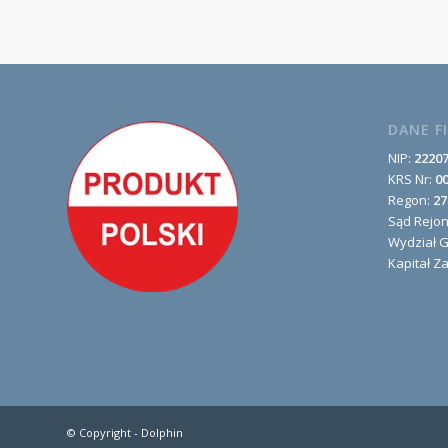
DANE F
NIP:
2220
KRS Nr:
0
Regon:
27
Sąd Rejo
Wydział 
Kapitał Z
© Copyright -
Dolphin