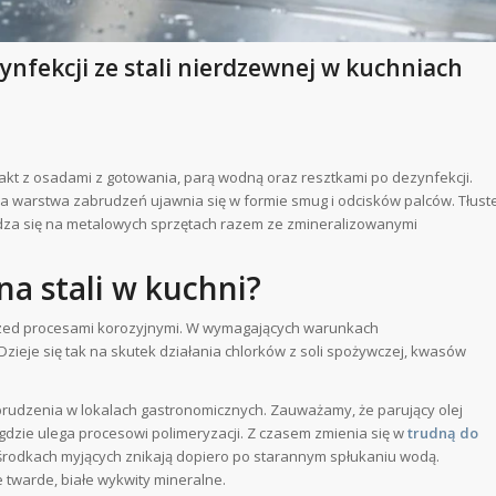
zynfekcji ze stali nierdzewnej w kuchniach
akt z osadami z gotowania, parą wodną oraz resztkami po dezynfekcji.
za warstwa zabrudzeń ujawnia się w formie smug i odcisków palców. Tłust
dza się na metalowych sprzętach razem ze zmineralizowanymi
na stali w kuchni?
ed procesami korozyjnymi. W wymagających warunkach
ieje się tak na skutek działania chlorków z soli spożywczej, kwasów
rudzenia w lokalach gastronomicznych. Zauważamy, że parujący olej
dzie ulega procesowi polimeryzacji. Z czasem zmienia się w
trudną do
środkach myjących znikają dopiero po starannym spłukaniu wodą.
 twarde, białe wykwity mineralne.