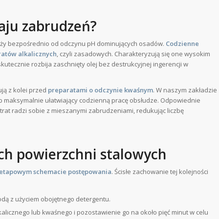
zaju zabrudzeń?
leży bezpośrednio od odczynu pH dominujących osadów.
Codzienne
atów alkalicznych
, czyli zasadowych. Charakteryzują się one wysokim
tecznie rozbija zaschnięty olej bez destrukcyjnej ingerencji w
ją z kolei przed
preparatami o odczynie kwaśnym
. W naszym zakładzie
b maksymalnie ułatwiający codzienną pracę obsłudze. Odpowiednie
rat radzi sobie z mieszanymi zabrudzeniami, redukując liczbę
ch powierzchni stalowych
oetapowym schemacie postępowania
. Ścisłe zachowanie tej kolejności
dą z użyciem obojętnego detergentu.
kalicznego lub kwaśnego i pozostawienie go na około pięć minut w celu