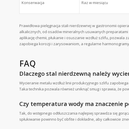
Konserwacja
Raz w miesiącu
Prawidłowa pielęgnacja stali nierdzewnej w gastronomii opier
alkalicznych, od osadów mineralnych usuwanych preparatami 
aplikację chemii, płukanie i osuszanie wzdłuż szlifu, pozwala
zapobiega korozji i zarysowaniom, a regularne harmonogramy g
FAQ
Dlaczego stal nierdzewną należy wycier
Wycieranie metalu wzdłuż linii produkcyjnego szlifu zapobie
Taka technika pozwala również uniknąć smug i sprawia, że pow
Czy temperatura wody ma znaczenie p
Tak, do wstępnego odtłuszczania najlepiej sprawdza się gorą
spłukiwanie powinno być obfite i dokładne, aby całkowicie zne