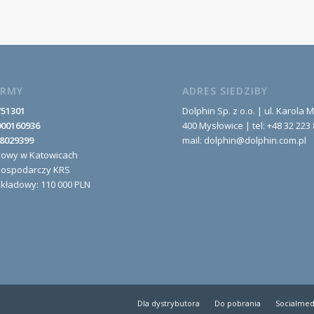
IRMY
ADRES SIEDZIBY
751301
Dolphin Sp. z o.o. | ul. Karola M
000160936
400 Mysłowice | tel: +48 32 223 
8029399
mail: dolphin@dolphin.com.pl
nowy w Katowicach
Gospodarczy KRS
akładowy: 110 000 PLN
Dla dystrybutora
Do pobrania
Socialmed