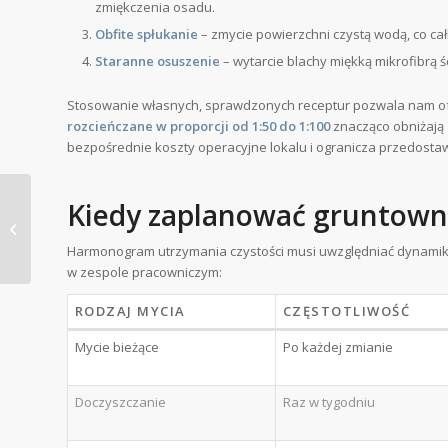
zmiękczenia osadu.
Obfite spłukanie
– zmycie powierzchni czystą wodą, co całk
Staranne osuszenie
– wytarcie blachy miękką mikrofibrą śc
Stosowanie własnych, sprawdzonych receptur pozwala nam of
rozcieńczane w proporcji od 1:50 do 1:100
znacząco obniżają 
bezpośrednie koszty operacyjne lokalu i ogranicza przedosta
Nowe technologie
Kiedy zaplanować gruntowne
neutralizacji zapachów
– co zamiast
Harmonogram utrzymania czystości musi uwzględniać dynamikę
maskowania?
w zespole pracowniczym:
RODZAJ MYCIA
CZĘSTOTLIWOŚĆ
Mycie bieżące
Po każdej zmianie
Doczyszczanie
Raz w tygodniu