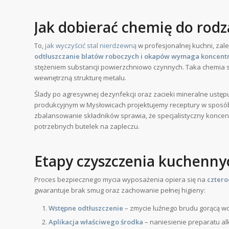
Jak dobierać chemię do rod
To,
jak wyczyścić stal nierdzewną
w profesjonalnej kuchni, za
odtłuszczanie blatów roboczych i okapów wymaga koncentr
stężeniem substancji powierzchniowo czynnych. Taka chemia sku
wewnętrzną strukturę metalu.
Ślady po agresywnej dezynfekcji oraz zacieki mineralne ustępu
produkcyjnym w Mysłowicach projektujemy receptury w sposó
zbalansowanie składników sprawia, że specjalistyczny koncent
potrzebnych butelek na zapleczu.
Etapy czyszczenia kuchenny
Proces bezpiecznego mycia wyposażenia opiera się na
czter
gwarantuje brak smug oraz zachowanie pełnej higieny:
Wstępne odtłuszczenie
– zmycie luźnego brudu gorącą wo
Aplikacja właściwego środka
– naniesienie preparatu al