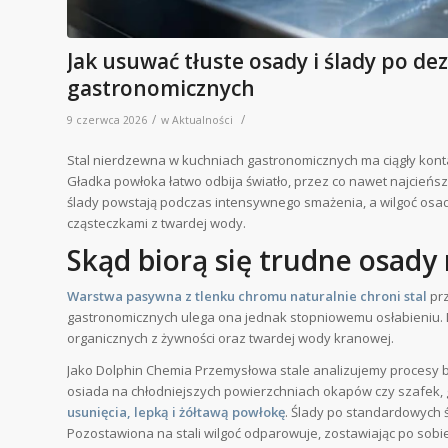
Jak usuwać tłuste osady i ślady po de
gastronomicznych
/
/
9 czerwca 2026
w
Aktualności
Stal nierdzewna w kuchniach gastronomicznych ma ciągły kont
Gładka powłoka łatwo odbija światło, przez co nawet najcieńs
ślady powstają podczas intensywnego smażenia, a wilgoć osa
cząsteczkami z twardej wody.
Skąd biorą się trudne osady 
Warstwa pasywna z tlenku chromu naturalnie chroni stal
prz
gastronomicznych ulega ona jednak stopniowemu osłabieniu. Dz
organicznych z żywności oraz twardej wody kranowej.
Jako Dolphin Chemia Przemysłowa stale analizujemy procesy b
osiada na chłodniejszych powierzchniach okapów czy szafek, g
usunięcia, lepką i żółtawą powłokę
. Ślady po standardowych 
Pozostawiona na stali wilgoć odparowuje, zostawiając po sobie