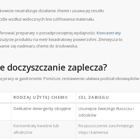
owicie neutralizuje działanie chemii i usuwa jej resztki.
iśle wzdłuż widocznych linii szlifowania materiału.
erować preparaty o ponadprzeciętnej wydajności.
Koncentraty
zużycie produktu na metr kwadratowy powierzchni. Zmniejsza to
wanie się nadmiaru chemii do środowiska.
 doczyszczanie zaplecza?
 pracy w gastronomii. Poniższe zestawienie ułatwia podział obowiązków
RODZAJ UŻYTEJ CHEMII
CEL ZABIEGU
Delikatne detergenty obojętne
Usunięcie świeżego tłuszczu i
odcisków
Koncentraty kwaśne lub
Rozpuszczenie zaschniętego
alkaliczne
oleju i kamienia