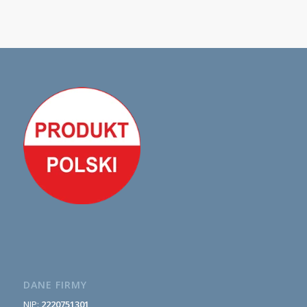
DANE FIRMY
NIP:
2220751301