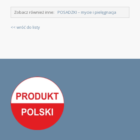
Zobacz również inne:
POSADZKI – mycie i pielęgnacja
<< wróć do listy