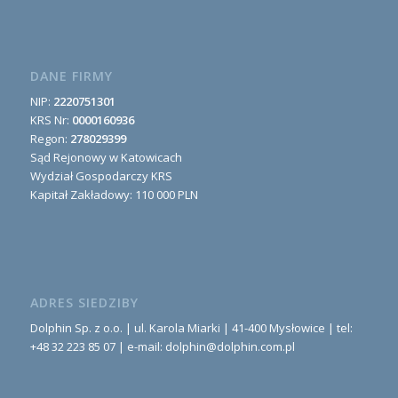
DANE FIRMY
NIP:
2220751301
KRS Nr:
0000160936
Regon:
278029399
Sąd Rejonowy w Katowicach
Wydział Gospodarczy KRS
Kapitał Zakładowy: 110 000 PLN
ADRES SIEDZIBY
Dolphin Sp. z o.o. | ul. Karola Miarki | 41-400 Mysłowice | tel:
+48 32 223 85 07 | e-mail: dolphin@dolphin.com.pl