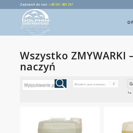
Zadzwoń do nas:
+48 501 489 297
O 
Wszystko ZMYWARKI – 
naczyń
G