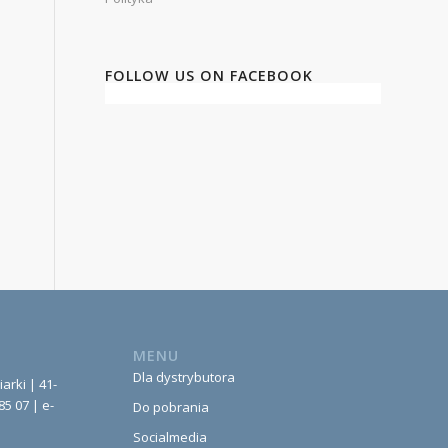
FOLLOW US ON FACEBOOK
MENU
Dla dystrybutora
iarki | 41-
85 07 | e-
Do pobrania
Socialmedia