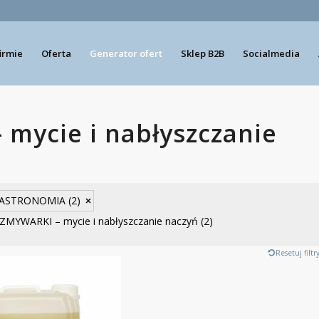
firmie
Oferta
Generator ofert
Sklep B2B
Socialmedia
mycie i nabłyszczanie
ASTRONOMIA
(2)
ZMYWARKI – mycie i nabłyszczanie naczyń
(2)
Resetuj filtr