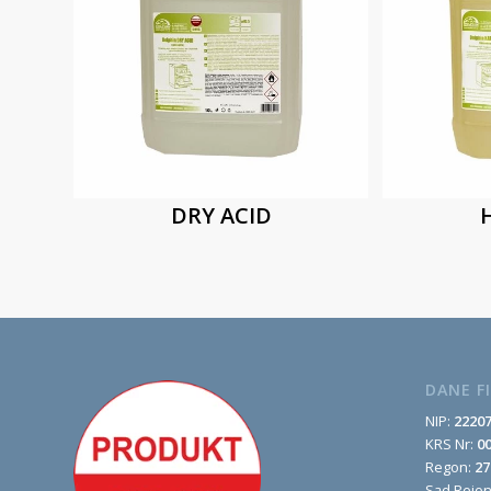
DRY ACID
DANE F
NIP:
2220
KRS Nr:
0
Regon:
27
Sąd Rejo