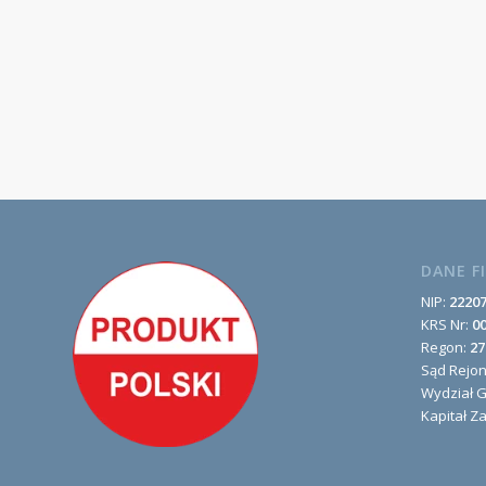
DANE F
NIP:
2220
KRS Nr:
0
Regon:
27
Sąd Rejo
Wydział 
Kapitał Z