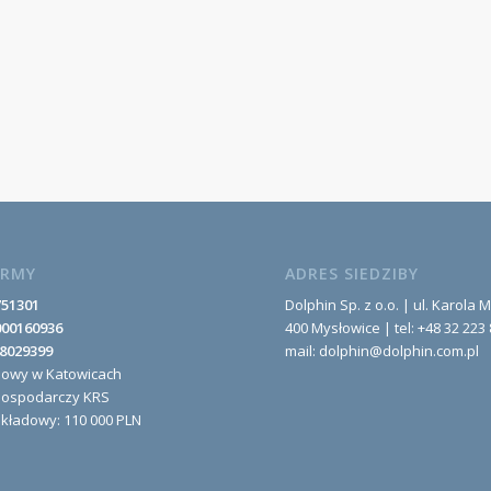
IRMY
ADRES SIEDZIBY
751301
Dolphin Sp. z o.o. | ul. Karola M
000160936
400 Mysłowice | tel: +48 32 223 
8029399
mail: dolphin@dolphin.com.pl
nowy w Katowicach
Gospodarczy KRS
akładowy: 110 000 PLN